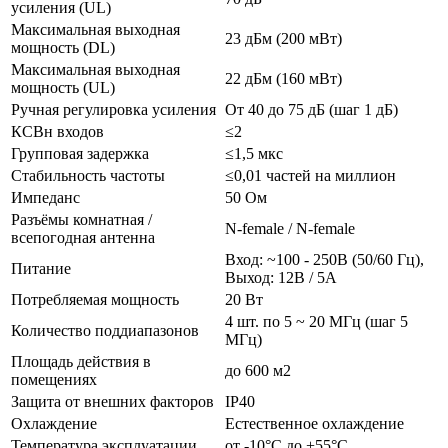
усиления (UL)
Максимальная выходная
23 дБм (200 мВт)
мощность (DL)
Максимальная выходная
22 дБм (160 мВт)
мощность (UL)
Ручная регулировка усиления
От 40 до 75 дБ (шаг 1 дБ)
КСВн входов
≤2
Групповая задержка
≤1,5 мкс
Стабильность частоты
≤0,01 частей на миллион
Импеданс
50 Ом
Разъёмы комнатная /
N-female / N-female
всепогодная антенна
Вход: ~100 - 250В (50/60 Гц),
Питание
Выход: 12В / 5А
Потребляемая мощность
20 Вт
4 шт. по 5 ~ 20 МГц (шаг 5
Количество поддиапазонов
МГц)
Площадь действия в
до 600 м2
помещениях
Защита от внешних факторов
IP40
Охлаждение
Естественное охлаждение
Температура эксплуатации
от -10°C до +55°C