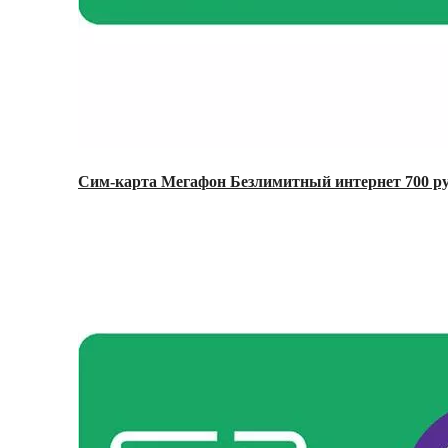
Сим-карта Мегафон Безлимитный интернет 700 ру