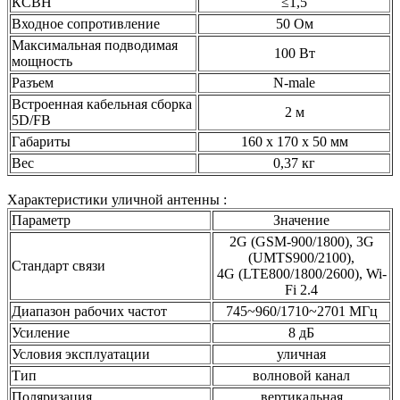
КСВН
≤1,5
Входное сопротивление
50 Ом
Максимальная подводимая
100 Вт
мощность
Разъем
N-male
Встроенная кабельная сборка
2 м
5D/FB
Габариты
160 х 170 х 50 мм
Вес
0,37 кг
Характеристики уличной антенны :
Параметр
Значение
2G (GSM-900/1800), 3G
(UMTS900/2100),
Стандарт связи
4G (LTE800/1800/2600), Wi-
Fi 2.4
Диапазон рабочих частот
745~960/1710~2701 МГц
Усиление
8 дБ
Условия эксплуатации
уличная
Тип
волновой канал
Поляризация
вертикальная