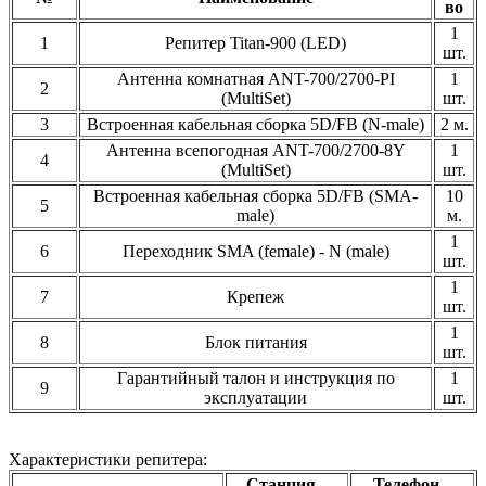
во
1
1
Репитер Titan-900 (LED)
шт.
Антенна комнатная ANT-700/2700-PI
1
2
(MultiSet)
шт.
3
Встроенная кабельная сборка 5D/FB (N-male)
2 м.
Антенна всепогодная ANT-700/2700-8Y
1
4
(MultiSet)
шт.
Встроенная кабельная сборка 5D/FB (SMA-
10
5
male)
м.
1
6
Переходник SMA (female) - N (male)
шт.
1
7
Крепеж
шт.
1
8
Блок питания
шт.
Гарантийный талон и инструкция по
1
9
эксплуатации
шт.
Характеристики репитера:
Станция –
Телефон –