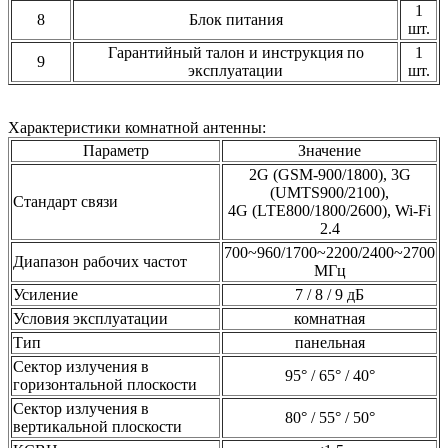
1
8
Блок питания
шт.
Гарантийный талон и инструкция по
1
9
эксплуатации
шт.
Характеристики комнатной антенны:
Параметр
Значение
2G (GSM-900/1800), 3G
(UMTS900/2100),
Стандарт связи
4G (LTE800/1800/2600), Wi-Fi
2.4
700~960/1700~2200/2400~2700
Диапазон рабочих частот
МГц
Усиление
7 / 8 / 9 дБ
Условия эксплуатации
комнатная
Тип
панельная
Сектор излучения в
95° / 65° / 40°
горизонтальной плоскости
Сектор излучения в
80° / 55° / 50°
вертикальной плоскости