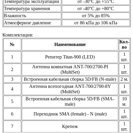
Температура эксплуатации
от -30°C до +55°C
Температура хранения
от -40°C до +80°C
Влажность
от 5% до 85%
Атмосферное давление
от 86 кПа до 106 кПа
Комплектация:
Кол-
№
Наименование
во
1
1
Репитер Titan-900 (LED)
шт.
Антенна комнатная ANT-700/2700-PI
1
2
(MultiSet)
шт.
3
Встроенная кабельная сборка 5D/FB (N-male)
2 м.
Антенна всепогодная ANT-700/2700-8Y
1
4
(MultiSet)
шт.
Встроенная кабельная сборка 5D/FB (SMA-
10
5
male)
м.
1
6
Переходник SMA (female) - N (male)
шт.
1
7
Крепеж
шт.