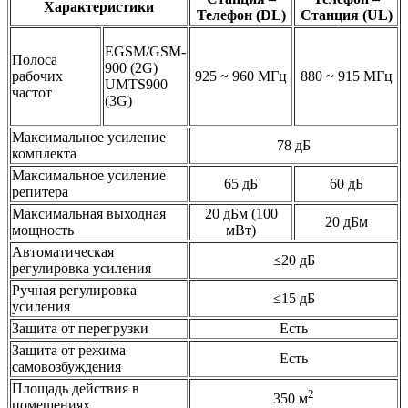
Характеристики
Телефон (DL)
Станция (UL)
EGSM/GSM-
Полоса
900 (2G)
рабочих
925 ~ 960 МГц
880 ~ 915 МГц
UMTS900
частот
(3G)
Максимальное усиление
78 дБ
комплекта
Максимальное усиление
65 дБ
60 дБ
репитера
Максимальная выходная
20 дБм (100
20 дБм
мощность
мВт)
Автоматическая
≤20 дБ
регулировка усиления
Ручная регулировка
≤15 дБ
усиления
Защита от перегрузки
Есть
Защита от режима
Есть
самовозбуждения
Площадь действия в
2
350 м
помещениях