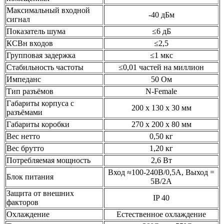
Максимальный входной
-40 дБм
сигнал
Показатель шума
≤6 дБ
КСВн входов
≤2,5
Групповая задержка
≤1 мкс
Стабильность частоты
≤0,01 частей на миллион
Импеданс
50 Ом
Тип разъёмов
N-Female
Габариты корпуса с
200 х 130 х 30 мм
разъёмами
Габариты коробки
270 х 200 х 80 мм
Вес нетто
0,50 кг
Вес брутто
1,20 кг
Потребляемая мощность
2,6 Вт
Вход ≈100-240В/0,5А, Выход =
Блок питания
5В/2А
Защита от внешних
IP 40
факторов
Охлаждение
Естественное охлаждение