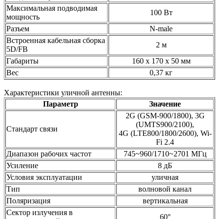
Максимальная подводимая
100 Вт
мощность
Разъем
N-male
Встроенная кабельная сборка
2 м
5D/FB
Габариты
160 х 170 х 50 мм
Вес
0,37 кг
Характеристики уличной антенны:
Параметр
Значение
2G (GSM-900/1800), 3G
(UMTS900/2100),
Стандарт связи
4G (LTE800/1800/2600), Wi-
Fi 2.4
Диапазон рабочих частот
745~960/1710~2701 МГц
Усиление
8 дБ
Условия эксплуатации
уличная
Тип
волновой канал
Поляризация
вертикальная
Сектор излучения в
60°