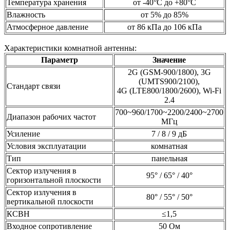
Температура хранения
от -40°C до +80°C
Влажность
от 5% до 85%
Атмосферное давление
от 86 кПа до 106 кПа
Характеристики комнатной антенны:
Параметр
Значение
2G (GSM-900/1800), 3G
(UMTS900/2100),
Стандарт связи
4G (LTE800/1800/2600), Wi-Fi
2.4
700~960/1700~2200/2400~2700
Диапазон рабочих частот
МГц
Усиление
7 / 8 / 9 дБ
Условия эксплуатации
комнатная
Тип
панельная
Сектор излучения в
95° / 65° / 40°
горизонтальной плоскости
Сектор излучения в
80° / 55° / 50°
вертикальной плоскости
КСВН
≤1,5
Входное сопротивление
50 Ом