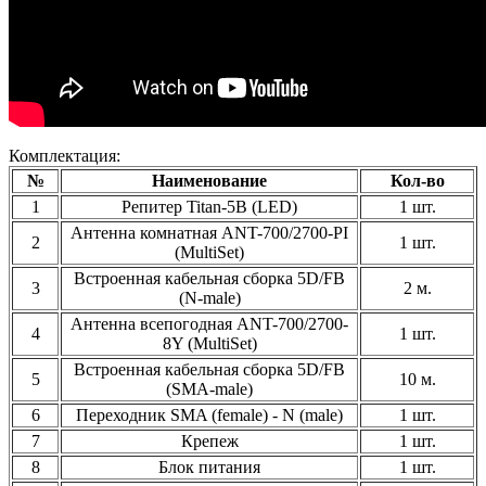
Комплектация:
№
Наименование
Кол-во
1
Репитер Titan-5B (LED)
1 шт.
Антенна комнатная ANT-700/2700-PI
2
1 шт.
(MultiSet)
Встроенная кабельная сборка 5D/FB
3
2 м.
(N-male)
Антенна всепогодная ANT-700/2700-
4
1 шт.
8Y (MultiSet)
Встроенная кабельная сборка 5D/FB
5
10 м.
(SMA-male)
6
Переходник SMA (female) - N (male)
1 шт.
7
Крепеж
1 шт.
8
Блок питания
1 шт.