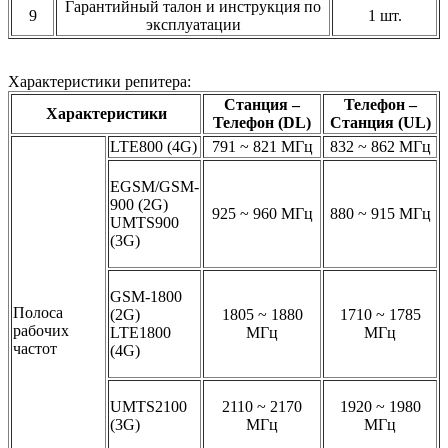
Гарантийный талон и инструкция по
9
1 шт.
эксплуатации
Характеристики репитера:
Станция –
Телефон –
Характеристики
Телефон (DL)
Станция (UL)
LTE800 (4G)
791 ~ 821 МГц
832 ~ 862 МГц
EGSM/GSM-
900 (2G)
925 ~ 960 МГц
880 ~ 915 МГц
UMTS900
(3G)
GSM-1800
Полоса
(2G)
1805 ~ 1880
1710 ~ 1785
рабочих
LTE1800
МГц
МГц
частот
(4G)
UMTS2100
2110 ~ 2170
1920 ~ 1980
(3G)
МГц
МГц