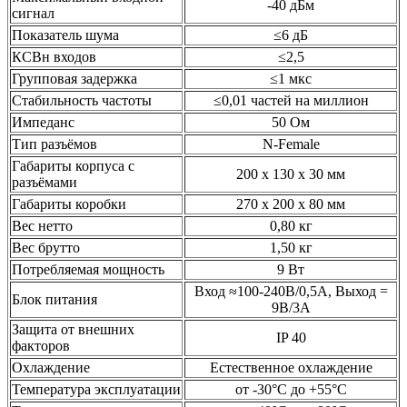
-40 дБм
сигнал
Показатель шума
≤6 дБ
КСВн входов
≤2,5
Групповая задержка
≤1 мкс
Стабильность частоты
≤0,01 частей на миллион
Импеданс
50 Ом
Тип разъёмов
N-Female
Габариты корпуса с
200 х 130 х 30 мм
разъёмами
Габариты коробки
270 х 200 х 80 мм
Вес нетто
0,80 кг
Вес брутто
1,50 кг
Потребляемая мощность
9 Вт
Вход ≈100-240В/0,5А, Выход =
Блок питания
9В/3А
Защита от внешних
IP 40
факторов
Охлаждение
Естественное охлаждение
Температура эксплуатации
от -30°C до +55°C