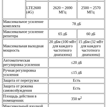
LTE2600
2620 ~ 2690
2500 ~ 2570
(4G)
МГц
МГц
Максимальное усиление
78 дБ
комплекта
Максимальное усиление
65 дБ
60 дБ
репитера
20 дБм (100 мВт
15 дБм (32 мВт
Максимальная выходная
для каждого
для каждого
мощность
частотного
частотного
диапазона)
диапазона)
Автоматическая
≤20 дБ
регулировка усиления
Ручная регулировка
≤15 дБ
усиления
Защита от перегрузки
Есть
Защита от режима
Есть
самовозбуждения
Площадь действия в
2
350 м
помещениях
Максимальный входной